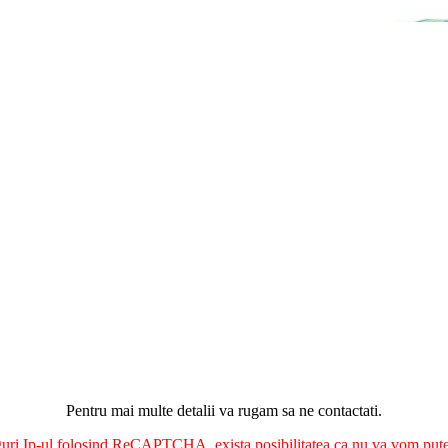
Pentru mai multe detalii va rugam sa ne contactati.
nguri Ip-ul folosind ReCAPTCHA, exista posibilitatea ca nu va vom putea 